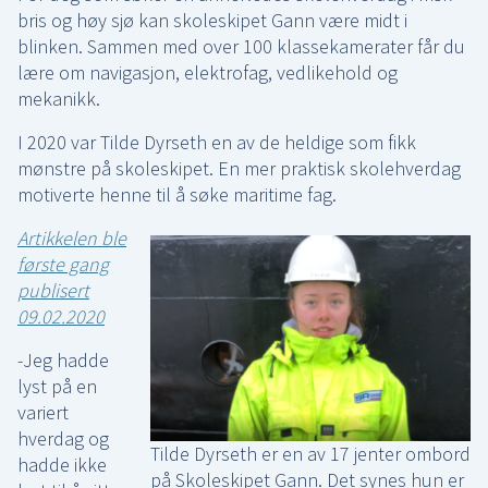
bris og høy sjø kan skoleskipet Gann være midt i
blinken. Sammen med over 100 klassekamerater får du
lære om navigasjon, elektrofag, vedlikehold og
mekanikk.
I 2020 var Tilde Dyrseth en av de heldige som fikk
mønstre på skoleskipet. En mer praktisk skolehverdag
motiverte henne til å søke maritime fag.
Artikkelen ble
første gang
publisert
09.02.2020
-Jeg hadde
lyst på en
variert
hverdag og
Tilde Dyrseth er en av 17 jenter ombord
hadde ikke
på Skoleskipet Gann. Det synes hun er