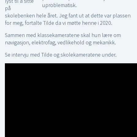
lyst til å sitte
uproblematisk.
på
skolebenken hele året. Jeg fant ut at dette var plassen
for meg, fortalte Tilde da vi møtte henne i 2020.
Sammen med klassekameratene skal hun lære om
navigasjon, elektrofag, vedlikehold og mekanikk.
Se intervju med Tilde og skolekameratene under.