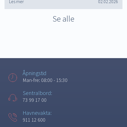
Les mer
02.02.2026
Se alle
Åpningstid
Man-fre: 08:00 - 15:30
Sentralbord:
73 99 17 00
Havnevakta:
911 12 600