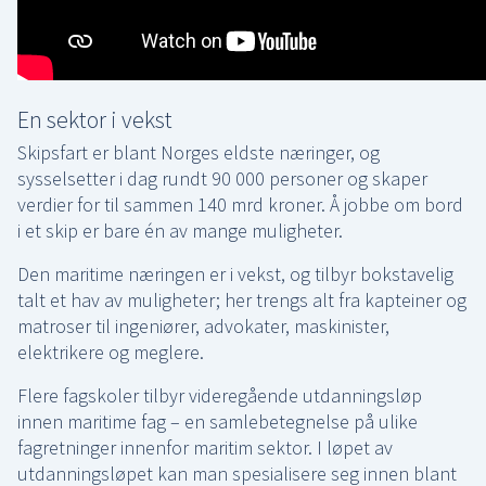
En sektor i vekst
Skipsfart er blant Norges eldste næringer, og
sysselsetter i dag rundt 90 000 personer og skaper
verdier for til sammen 140 mrd kroner. Å jobbe om bord
i et skip er bare én av mange muligheter.
Den maritime næringen er i vekst, og tilbyr bokstavelig
talt et hav av muligheter; her trengs alt fra kapteiner og
matroser til ingeniører, advokater, maskinister,
elektrikere og meglere.
Flere fagskoler tilbyr videregående utdanningsløp
innen maritime fag – en samlebetegnelse på ulike
fagretninger innenfor maritim sektor. I løpet av
utdanningsløpet kan man spesialisere seg innen blant