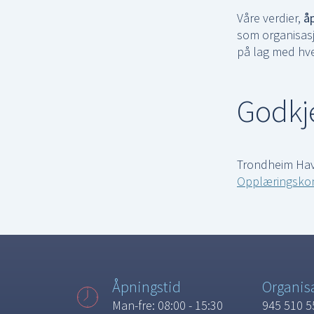
Våre verdier,
å
som organisasjo
på lag med hve
Godkje
Trondheim Havn
Opplæringskont
Åpningstid
Organi
Man-fre: 08:00 - 15:30
945 510 5