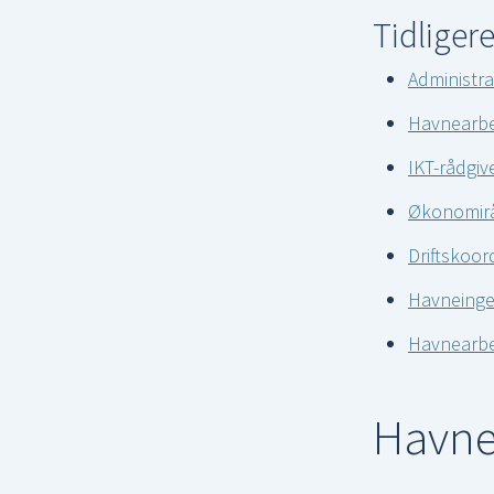
Tidliger
Administra
Havnearbe
IKT-rådgiv
Økonomirå
Driftskoor
Havneinge
Havnearbe
Havnek