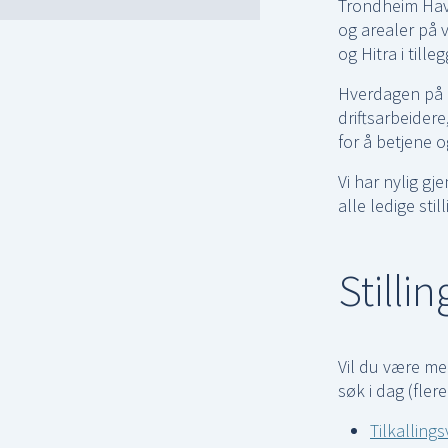
Trondheim Havn
og arealer på 
og Hitra i till
Hverdagen på h
driftsarbeider
for å betjene o
Vi har nylig gj
alle ledige stil
Stilli
Vil du være me
søk i dag (fler
Tilkalling