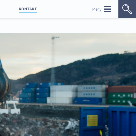
KONTAKT
Meny
ENGLISH
Kontaktoversikt
Ledige stillinger
Bildebank
p