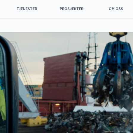
TJENESTER
PROSJEKTER
OM OSS
Alle tjenester
Alle prosjekter
Om oss
Havn og anløp
Nyhavna
Samfunnsansvar
Utstyr og
Grønøra vest,
Strategi 2025 –
maskiner
Orkanger
2035
Arealer til leie
Utskipingskai for
Historie
kalk
Parkering
Representantska
Aktiviteter og
Styret
tiltak