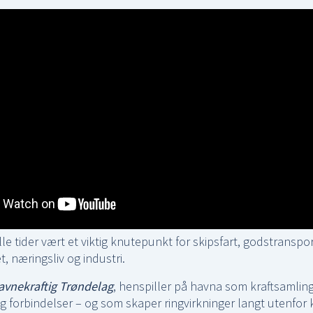
lle tider vært et viktig knutepunkt for skipsfart, godstranspor
, næringsliv og industri.
avnekraftig Trøndelag
, henspiller på havna som kraftsamlin
g forbindelser – og som skaper ringvirkninger langt utenfor 