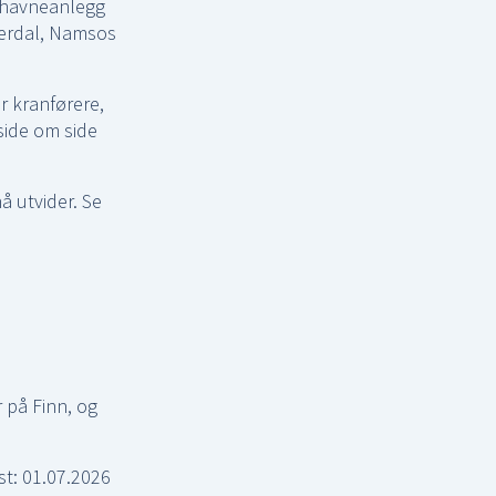
r havneanlegg
Verdal, Namsos
r kranførere,
side om side
å utvider. Se
 på Finn, og
t: 01.07.2026