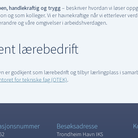
pen, handlekraftig og trygg
– beskriver hvordan vi løser op
n og som kolleger. Vi er havnekraftige når vi etterlever verd
randre og våre omgivelser i arbeidshverdagen.
nt lærebedrift
 er godkjent som lærebedrift og tilbyr lærlingplass i sama
oret for tekniske fag (OTEK)
.
sasjonsnummer
Besøksadresse
K
52
Trondheim Havn IKS