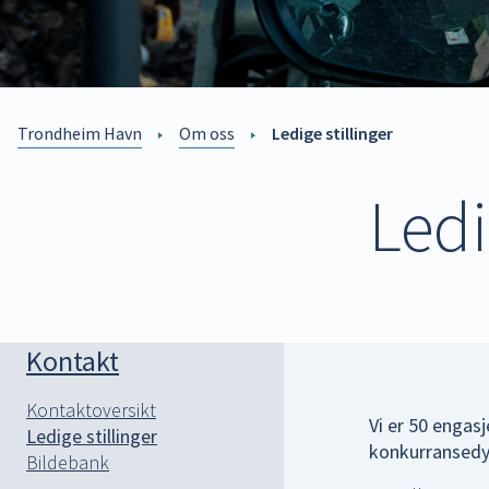
Trondheim Havn
Om oss
Ledige stillinger
Ledi
Kontakt
Kontaktoversikt
Vi er 50 engas
Ledige stillinger
konkurransedykt
Bildebank