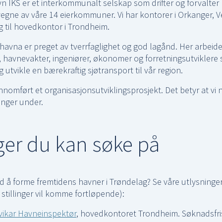
 IKS er et interkommunalt selskap som drifter og forvalte
vegne av våre 14 eierkommuner. Vi har kontorer i Orkanger, 
egg til hovedkontor i Trondheim.
avna er preget av tverrfaglighet og god lagånd. Her arbeide
e, havnevakter, ingeniører, økonomer og forretningsutviklere 
g utvikle en bærekraftig sjøtransport til vår region.
ennomført et organisasjonsutviklingsprosjekt. Det betyr at vi n
linger under.
nger du kan søke på
d å forme fremtidens havner i Trøndelag? Se våre utlysninger
e stillinger vil komme fortløpende):
svikar Havneinspektør
, hovedkontoret Trondheim. Søknadsfris