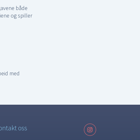
pgavene både
iene og spiller
rbeid med
ontakt oss