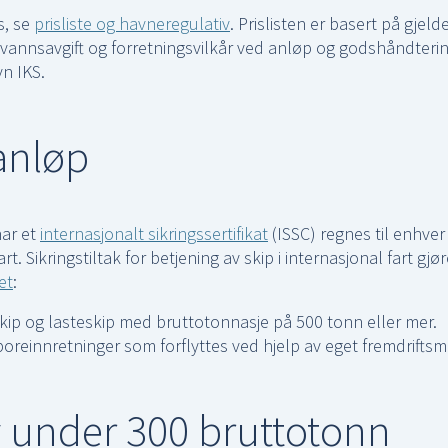
s, se
prisliste og havneregulativ
. Prislisten er basert på gjel
rvannsavgift og forretningsvilkår ved anløp og godshåndtering
n IKS.
anløp
har et
internasjonalt sikringssertifikat
(ISSC) regnes til enhver 
rt. Sikringstiltak for betjening av skip i internasjonal fart gjør
et
:
kip og lasteskip med bruttotonnasje på 500 tonn eller mer.
boreinnretninger som forflyttes ved hjelp av eget fremdriftsm
y under 300 bruttotonn