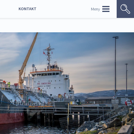
KONTAKT
Meny
ENGLISH
Kontaktoversikt
Ledige stillinger
Bildebank
p