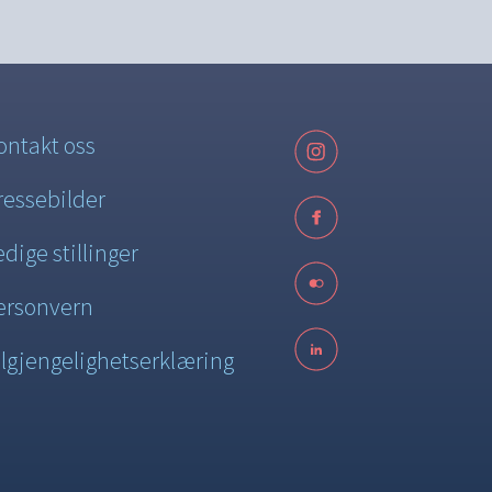
ontakt oss
ressebilder
edige stillinger
ersonvern
ilgjengelighetserklæring