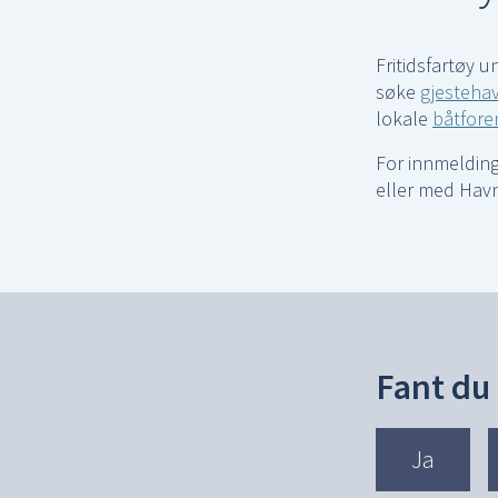
Fritidsfartøy 
søke
gjesteha
lokale
båtfore
For innmelding
eller med Hav
Fant du 
Ja