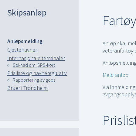
Skipsanløp
Fartøy
Anløpsmelding
Anløp skal meld
Gjestehavner
veteranfartøy 
Internasjonale terminaler
Anløpsmeldinge
Søknad om ISPS-kort
Prisliste og havneregulativ
Meld anløp
Rapportering av gods
Via innmelding 
Bruer i Trondheim
avgangsopplysn
Prislis