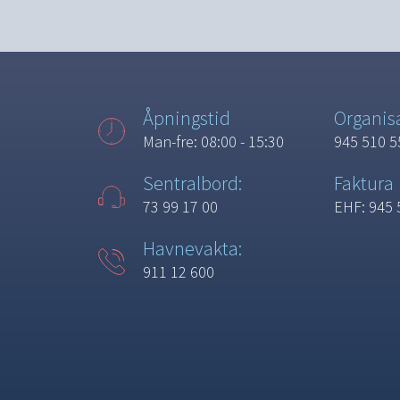
Åpningstid
Organi
Man-fre: 08:00 - 15:30
945 510 5
Sentralbord:
Faktura
73 99 17 00
EHF: 945 
Havnevakta:
911 12 600