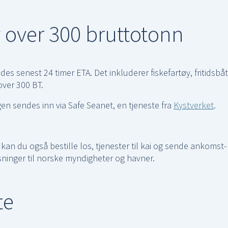
 over 300 bruttotonn
es senest 24 timer ETA. Det inkluderer fiskefartøy, fritidsbå
over 300 BT.
n sendes inn via Safe Seanet, en tjeneste fra
Kystverket
.
kan du også bestille los, tjenester til kai og sende ankomst-
inger til norske myndigheter og havner.
te