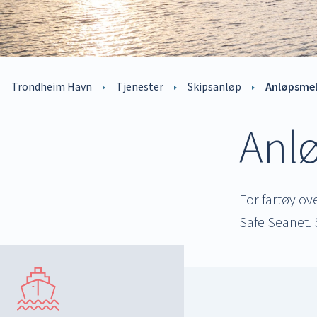
Trondheim Havn
Tjenester
Skipsanløp
Anløpsmel
Anl
For fartøy ov
Safe Seanet.