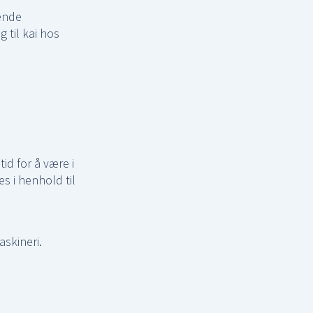
dende
 til kai hos
tid for å være i
es i henhold til
askineri.