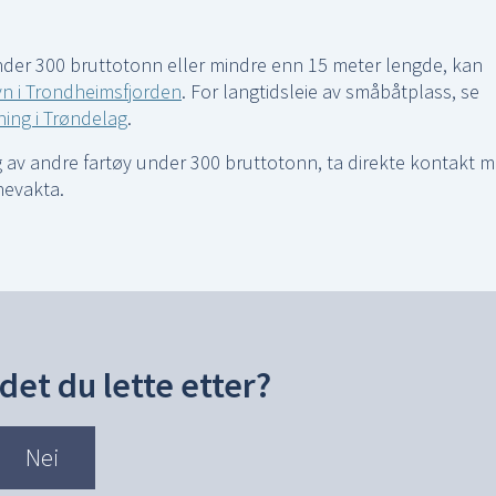
under 300 bruttotonn eller mindre enn 15 meter lengde, kan
vn i Trondheimsfjorden
. For langtidsleie av småbåtplass, se
ning i Trøndelag
.
 av andre fartøy under 300 bruttotonn, ta direkte kontakt 
nevakta.
det du lette etter?
Nei