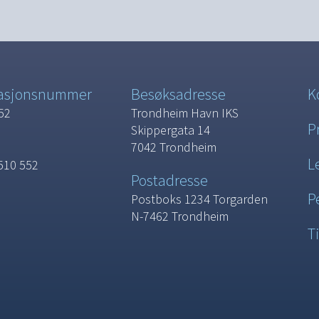
sasjonsnummer
Besøksadresse
K
52
Trondheim Havn IKS
P
Skippergata 14
7042 Trondheim
L
510 552
Postadresse
P
Postboks 1234 Torgarden
N-7462 Trondheim
T