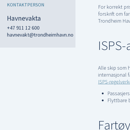
KONTAKTPERSON
For korrekt pri
forskrift om fa
Havnevakta
Trondheim Hav
+47 911 12 600
havnevakt@trondheimhavn.no
ISPS-
Alle skip som 
internasjonal fa
ISPS-regelverk
Passasjers
Flyttbare 
Fartø