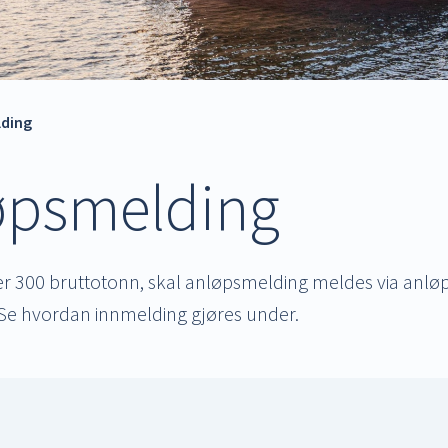
ding
øpsmelding
er 300 bruttotonn, skal anløpsmelding meldes via anlø
 Se hvordan innmelding gjøres under.