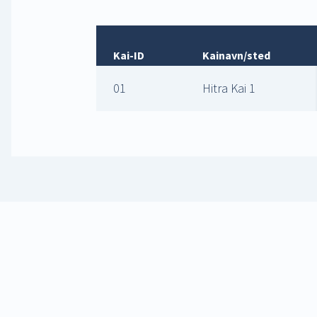
Kai-ID
Kainavn/sted
01
Hitra Kai 1