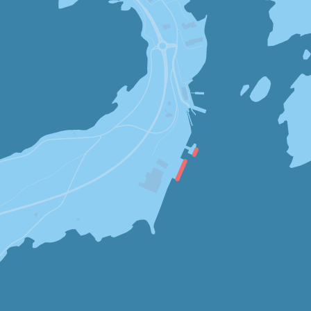
LENGDE:
m
DYBDE:
m