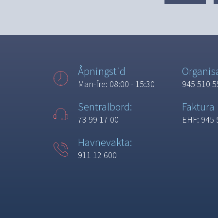
Åpningstid
Organi
Man-fre: 08:00 - 15:30
945 510 5
Sentralbord:
Faktura
73 99 17 00
EHF: 945 
Havnevakta:
911 12 600