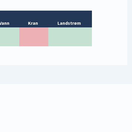
Vann
Kran
Landstrøm
a
Nei
Ja