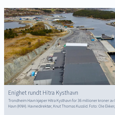
Enighet rundt Hitra Kysthavn
Trondheim Havn kjøper Hitra Kysthavn for 36 millioner kroner a
Havn (KNH). Havnedirektør, Knut Thomas Kusslid. Foto: Ole Ek