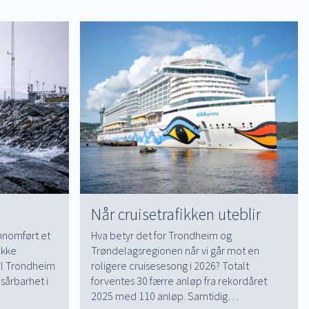
Når cruisetrafikken uteblir
ennomført et
Hva betyr det for Trondheim og
ekke
Trøndelagsregionen når vi går mot en
il Trondheim
roligere cruisesesong i 2026? Totalt
sårbarhet i
forventes 30 færre anløp fra rekordåret
2025 med 110 anløp. Samtidig…