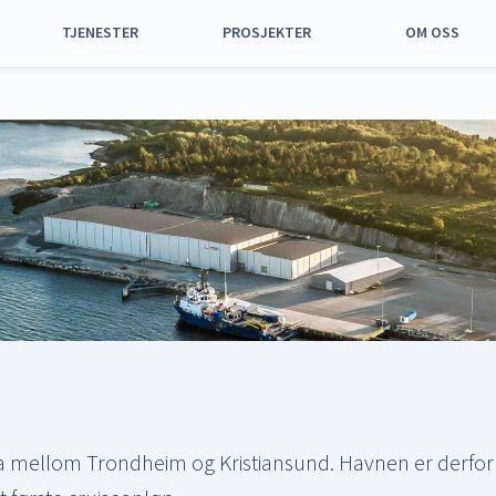
TJENESTER
PROSJEKTER
OM OSS
Alle tjenester
Alle prosjekter
Om oss
Havn og anløp
Nyhavna
Samfunnsansvar
Utstyr og
Grønøra vest,
Strategi 2025 –
maskiner
Orkanger
2035
Arealer til leie
Utskipingskai for
Historie
kalk
Parkering
Representantska
Aktiviteter og
Styret
tiltak
ia mellom Trondheim og Kristiansund. Havnen er derfor et