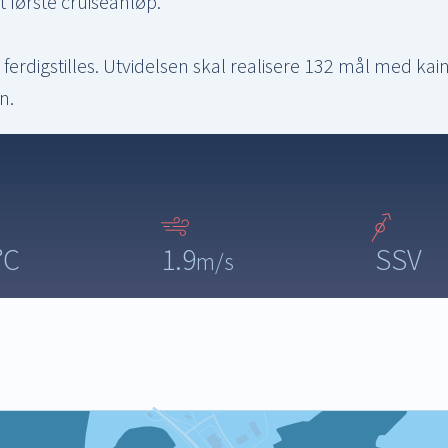
 første cruiseanløp.
ferdigstilles. Utvidelsen skal realisere 132 mål med kai
n.
°C
1.9
SSV
m/s