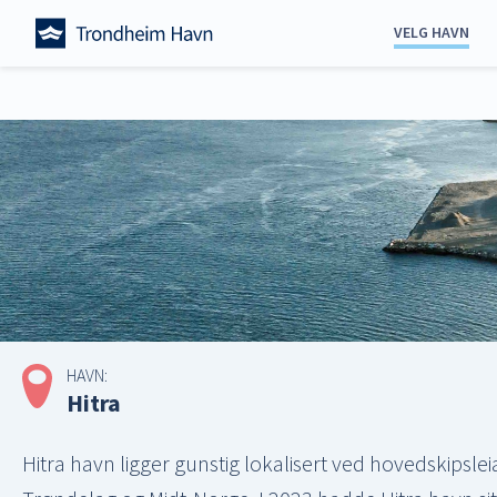
Skip
VELG HAVN
to
content
Alle havner
Trondheim
Orkland
Steinkjer
Stjørdal
Namsos
Hitra
Frøya
Verdal
HAVN:
Indre Fosen
Hitra
Hitra havn ligger gunstig lokalisert ved hovedskipsle