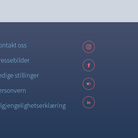
ontakt oss
ressebilder
edige stillinger
ersonvern
ilgjengelighetserklæring