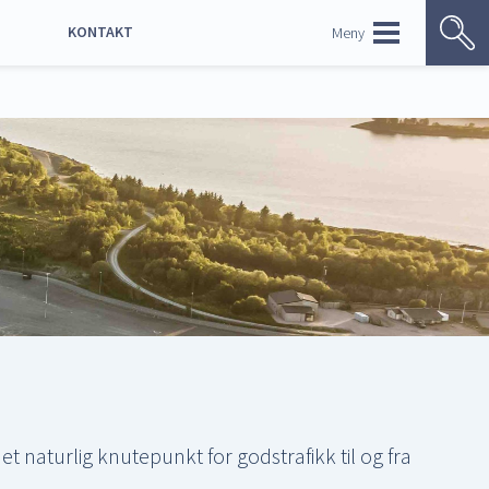
KONTAKT
Meny
ENGLISH
Kontaktoversikt
Ledige stillinger
Bildebank
p
 naturlig knutepunkt for godstrafikk til og fra