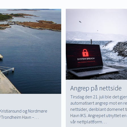
Angrep på nettside
Tirsdag den 21. juli ble det gj
automatisert angrep mot en r
nettsider, deriblant domenet t
v Kristiansund og Nordmøre
Havn IKS. Angrepet utnyttet en 
ker/Trondheim Havn –…
vår nettplattform…