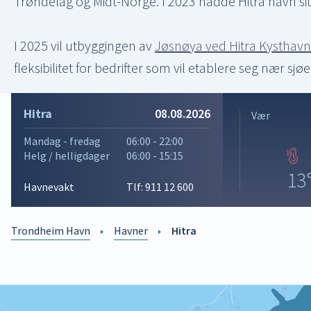
Trøndelag og Midt-Norge. I 2023 hadde Hitra havn sitt
I 2025 vil utbyggingen av
Jøsnøya ved Hitra Kysthavn
fleksibilitet for bedrifter som vil etablere seg nær sjøe
Hitra
08.08.2026
Vær
Mandag - fredag
06:00 - 22:00
Helg / helligdager
06:00 - 15:15
13
Havnevakt
Tlf:
911 12 600
Trondheim Havn
Havner
Hitra