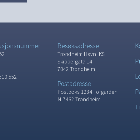
sasjonsnummer
Besøksadresse
K
52
Trondheim Havn IKS
P
Skippergata 14
7042 Trondheim
L
510 552
Postadresse
P
Postboks 1234 Torgarden
N-7462 Trondheim
T