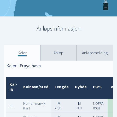
Anløpsinformasjon
Kaier
Anløp
Anløpsmelding
Kaier i Frøya havn
Kai-
Kainavn/sted
Lengde
Dybde
ISPS
Va
ID
Norhammarvik
NOFRA-
01
70,0
10,0
Ja
Kai 1
0001