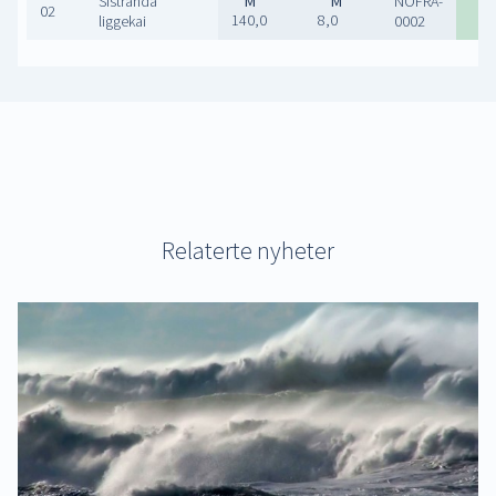
Sistranda
NOFRA-
02
140,0
8,0
Ja
liggekai
0002
Relaterte nyheter