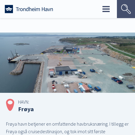
Skip
to
content
HAVN:
Frøya
Frøya havn betjener en omfattende havbruksnæring. I tillegg er
Frøya også cruisedestinasjon, og tok imot sitt første