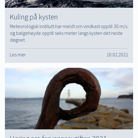
Kuling på kysten
Meteorologisk institutt har meldt om vindkast opptil 30 m/s.
og bølgehøyde opptil seks meter langs kysten det neste
døgnet.
Les mer
10.02.2021