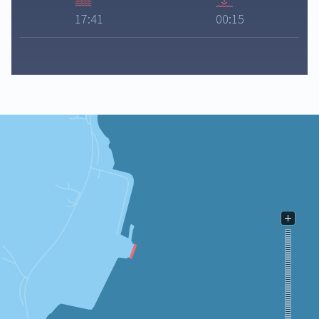
17:41
00:15
LENGDE:
m
DYBDE:
m