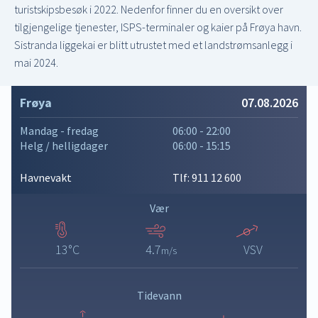
turistskipsbesøk i 2022. Nedenfor finner du en oversikt over
tilgjengelige tjenester, ISPS-terminaler og kaier på Frøya havn.
Sistranda liggekai er blitt utrustet med et landstrømsanlegg i
mai 2024.
Frøya
07.08.2026
Mandag - fredag
06:00 - 22:00
Helg / helligdager
06:00 - 15:15
Havnevakt
Tlf:
911 12 600
Vær
13°C
4.7
VSV
m/s
Tidevann