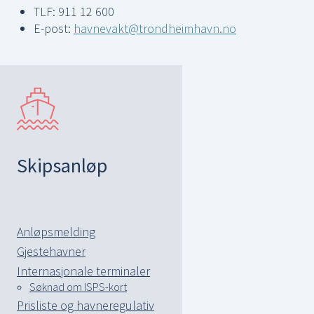
TLF: 911 12 600
E-post:
havnevakt@trondheimhavn.no
Skipsanløp
Anløpsmelding
Gjestehavner
Internasjonale terminaler
Søknad om ISPS-kort
Prisliste og havneregulativ