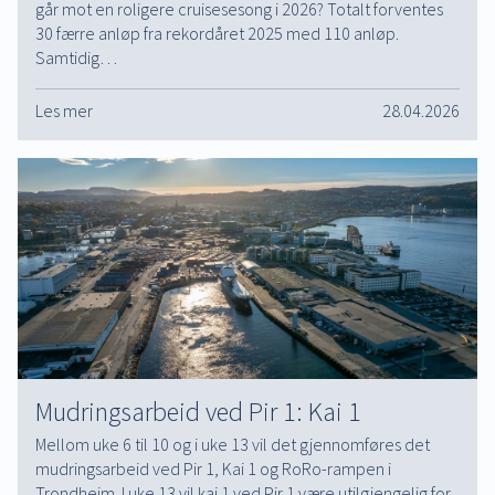
går mot en roligere cruisesesong i 2026? Totalt forventes
30 færre anløp fra rekordåret 2025 med 110 anløp.
Samtidig…
Les mer
28.04.2026
Mudringsarbeid ved Pir 1: Kai 1
Mellom uke 6 til 10 og i uke 13 vil det gjennomføres det
mudringsarbeid ved Pir 1, Kai 1 og RoRo-rampen i
Trondheim. I uke 13 vil kai 1 ved Pir 1 være utilgjengelig for