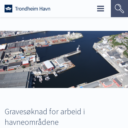
Skip
to
content
Gravesøknad for arbeid i
havneområdene