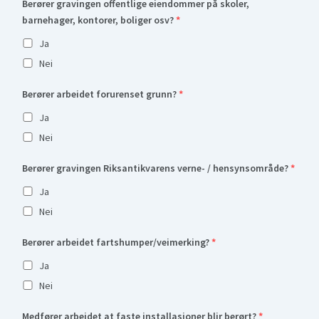
Berører gravingen offentlige eiendommer på skoler,
barnehager, kontorer, boliger osv?
*
Ja
Nei
Berører arbeidet forurenset grunn?
*
Ja
Nei
Berører gravingen Riksantikvarens verne- / hensynsområde?
*
Ja
Nei
Berører arbeidet fartshumper/veimerking?
*
Ja
Nei
Medfører arbeidet at faste installasjoner blir berørt?
*