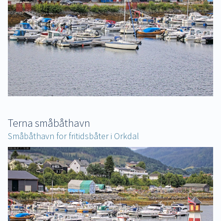
Terna småbåthavn
Småbåthavn for fritidsbåter i Orkdal