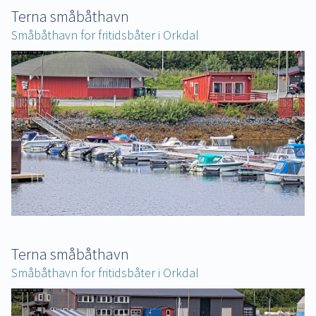
Terna småbåthavn
Småbåthavn for fritidsbåter i Orkdal
Terna småbåthavn
Småbåthavn for fritidsbåter i Orkdal