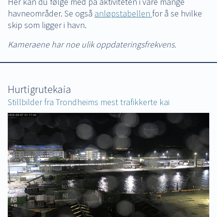
Her kan du følge med på aktiviteten i våre mange
havneområder. Se også
anløpstabellen
for å se hvilke
skip som ligger i havn.
Kameraene har noe ulik oppdateringsfrekvens.
Hurtigrutekaia
Stillbilder fra Trondheims mest trafikkerte kai