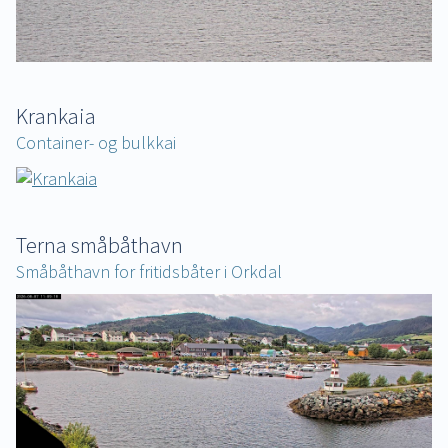
Krankaia
Container- og bulkkai
Terna småbåthavn
Småbåthavn for fritidsbåter i Orkdal