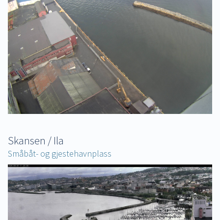
Skansen / Ila
Småbåt- og gjestehavnplass