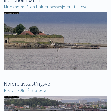
Munkholmbåten
Munkholmbåten frakter passasjerer ut til øya
Nordre avslastingsvei
Riksvei 706 på Brattøra