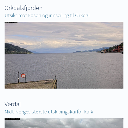
Orkdalsfjorden
Utsikt mot Fosen og innseiling til Orkdal
Verdal
Midt-Norges største utskipingskai for kalk