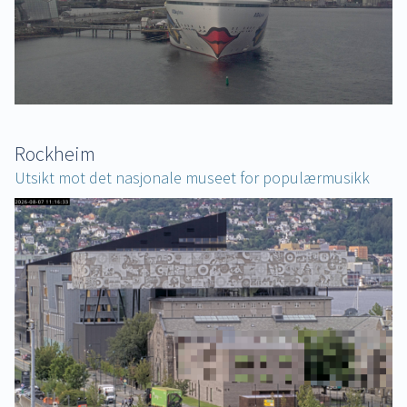
Rockheim
Utsikt mot det nasjonale museet for populærmusikk