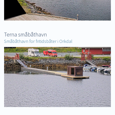
Terna småbåthavn
Småbåthavn for fritidsbåter i Orkdal