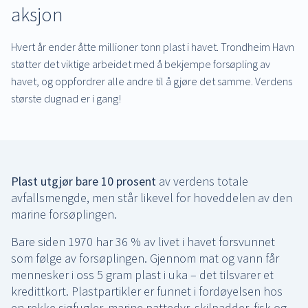
aksjon
Hvert år ender åtte millioner tonn plast i havet. Trondheim Havn
støtter det viktige arbeidet med å bekjempe forsøpling av
havet, og oppfordrer alle andre til å gjøre det samme. Verdens
største dugnad er i gang!
Plast utgjør bare 10 prosent
av verdens totale
avfallsmengde, men står likevel for hoveddelen av den
marine forsøplingen.
Bare siden 1970 har 36 % av livet i havet forsvunnet
som følge av forsøplingen. Gjennom mat og vann får
mennesker i oss 5 gram plast i uka – det tilsvarer et
kredittkort. Plastpartikler er funnet i fordøyelsen hos
en rekke sjøfugler, marine pattedyr, skilpadder, fisk og