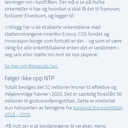
løsninger inn i kystflåten. Der må vi se på hvilke
virkemidler vi har og hvordan vi skal få det til framover,
forklarer Elvestuen, og legger til:
-I tillegg har vi de etablerte virkemidlene med
støtteordningene innenfor Enova, CO2-fondet og
Innovasjon Norge som fortsatt er der – og som vil være
viktig for alle enkelttiltakene enten det er landstrøm i
seg selv eller støtte inn mot de nye skipene.
Se mer om Klimasats her.
Følger ikke opp NTP
Totalt bevilges det 51 millioner kroner til effektive og
miljøvennlige havner i 2020. Det er samtidig foreslått 50
millioner til godsoverføringstiltak. Dette er imidlertid
kun halvparten av føringene fra
Nasjonal transportplan
2018 – 2029
.
-På nytt ser vi at bevilgningene til vei øker, mens