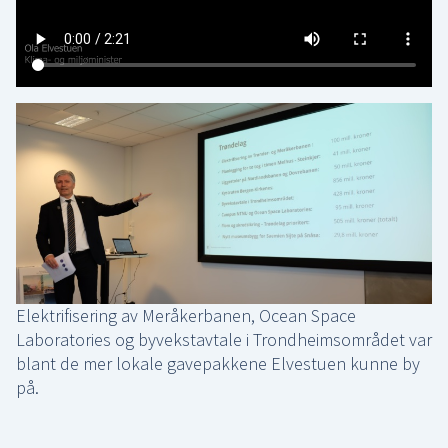
Elektrifisering av Meråkerbanen, Ocean Space
Laboratories og byvekstavtale i Trondheimsområdet var
blant de mer lokale gavepakkene Elvestuen kunne by
på.