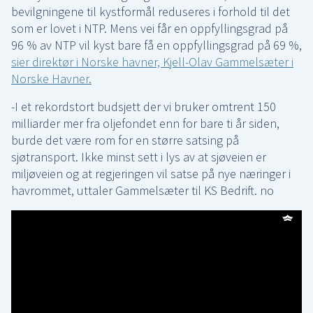
bevilgningene til kystformål reduseres i forhold til det
som er lovet i NTP. Mens vei får en oppfyllingsgrad på
96 % av NTP vil kyst bare få en oppfyllingsgrad på 69 %,
sier direktør i Norske havner, Kjell-Olav Gammelsæter i
Norske Havner.
-I et rekordstort budsjett der vi bruker omtrent 150
milliarder mer fra oljefondet enn for bare ti år siden,
burde det være rom for en større satsing på
sjøtransport. Ikke minst sett i lys av at sjøveien er
miljøveien og at regjeringen vil satse på nye næringer i
havrommet, uttaler Gammelsæter til KS Bedrift. no