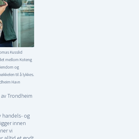
omas Kusslid
idet mellom Koteng
 Eiendom og
kkelen til å lykkes.
ondheim Havn
id av Trondheim
v handels- og
igger innen
ner vi
 alltid et godt