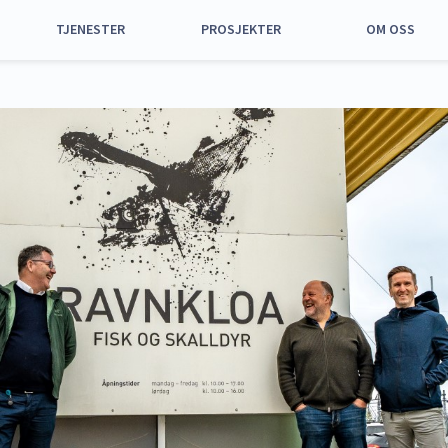
TJENESTER
PROSJEKTER
OM OSS
Alle tjenester
Alle prosjekter
Om oss
Havn og anløp
Nyhavna
Samfunnsansvar
Utstyr og
Grønøra vest,
Strategi 2025 –
maskiner
Orkanger
2035
Arealer til leie
Utskipingskai for
Historie
kalk
Parkering
Representantska
Aktiviteter og
Styret
tiltak