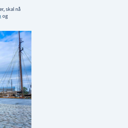
r, skal nå
m
og