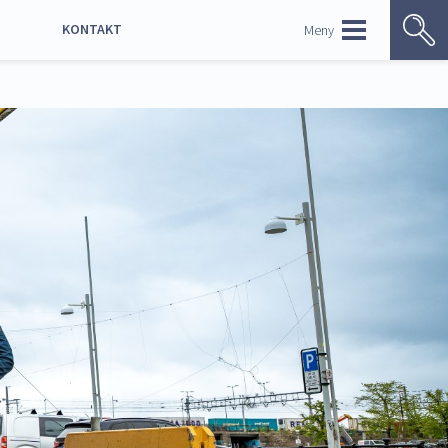
KONTAKT
Meny
ENGLISH
Kontaktoversikt
Ledige stillinger
Bildebank
p