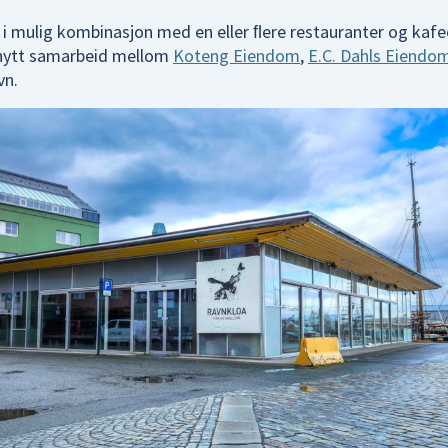
, i mulig kombinasjon med en eller ﬂere restauranter og kafee
t nytt samarbeid mellom
Koteng Eiendom
,
E.C. Dahls Eiendo
vn.