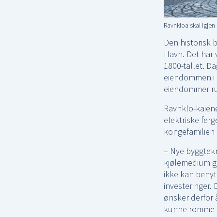
Ravnkloa skal igjen 
Den historisk
Havn. Det har 
1800-tallet. Da
eiendommen i R
eiendommer run
Ravnklo-kaien
elektriske ferg
kongefamilien
– Nye byggtekn
kjølemedium gjø
ikke kan benyt
investeringer. 
ønsker derfor å
kunne romme fl