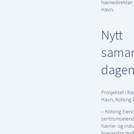
havnedirektør
Havn.
Nytt
samar
dagen
Prosjektet i R
Havn, Koteng 
– Koteng Eiend
sentrumseiend
havne- og indu
hverandre godt