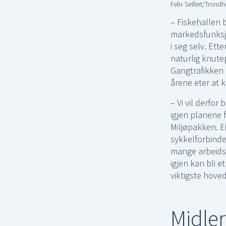
Felix Seifert/Trond
– Fiskehallen 
markedsfunksjo
i seg selv. Ett
naturlig knute
Gangtrafikken 
årene eter at k
– Vi vil derfo
igjen planene 
Miljøpakken. Ei
sykkelforbinde
mange arbeidsp
igjen kan bli 
viktigste hov
Midler