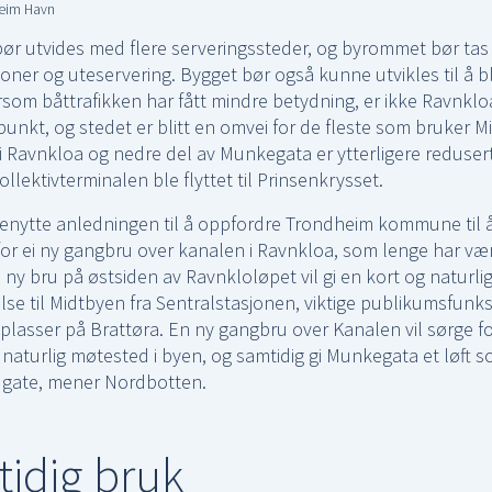
heim Havn
bør utvides med flere serveringssteder, og byrommet bør tas i
ner og uteservering. Bygget bør også kunne utvikles til å bl
ersom båttrafikken har fått mindre betydning, er ikke Ravnklo
punkt, og stedet er blitt en omvei for de fleste som bruker M
i Ravnkloa og nedre del av Munkegata er ytterligere redusert
ollektivterminalen ble flyttet til Prinsenkrysset.
r benytte anledningen til å oppfordre Trondheim kommune til å
for ei ny gangbru over kanalen i Ravnkloa, som lenge har vært
 ny bru på østsiden av Ravnkloløpet vil gi en kort og naturli
lse til Midtbyen fra Sentralstasjonen, viktige publikumsfunk
lasser på Brattøra. En ny gangbru over Kanalen vil sørge f
et naturlig møtested i byen, og samtidig gi Munkegata et løft 
edgate, mener Nordbotten.
tidig bruk