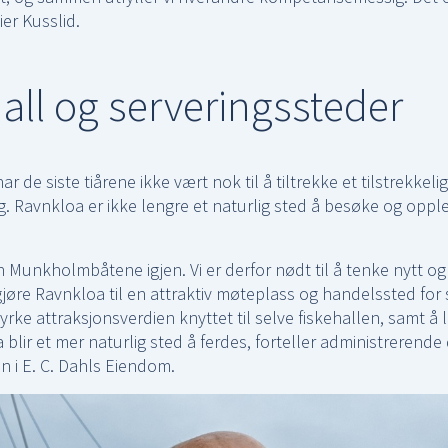
ier Kusslid.
all og serveringssteder
ar de siste tiårene ikke vært nok til å tiltrekke et tilstrekkelig
 Ravnkloa er ikke lengre et naturlig sted å besøke og oppl
n Munkholmbåtene igjen. Vi er derfor nødt til å tenke nytt o
 gjøre Ravnkloa til en attraktiv møteplass og handelssted for 
rke attraksjonsverdien knyttet til selve fiskehallen, samt å le
 blir et mer naturlig sted å ferdes, forteller administrerende 
n i E. C. Dahls Eiendom.