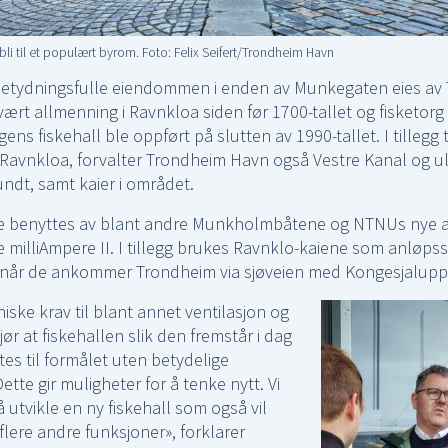
bli til et populært byrom. Foto: Felix Seifert/Trondheim Havn
 betydningsfulle eiendommen i enden av Munkegaten eies av
vært allmenning i Ravnkloa siden før 1700-tallet og fisketorg
gens fiskehall ble oppført på slutten av 1990-tallet. I tillegg t
avnkloa, forvalter Trondheim Havn også Vestre Kanal og ul
dt, samt kaier i området.
e benyttes av blant andre Munkholmbåtene og NTNUs nye
e milliAmpere II. I tillegg brukes Ravnklo-kaiene som anløpss
 når de ankommer Trondheim via sjøveien med Kongesjaluppe
iske krav til blant annet ventilasjon og
r at fiskehallen slik den fremstår i dag
tes til formålet uten betydelige
Dette gir muligheter for å tenke nytt. Vi
 utvikle en ny fiskehall som også vil
ere andre funksjoner», forklarer