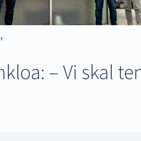
tt
kloa: – Vi skal te