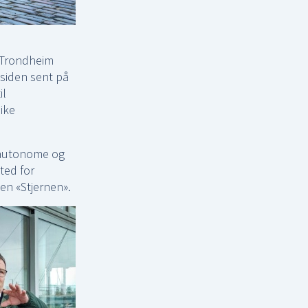
 Trondheim
 siden sent på
il
ike
 autonome og
ted for
n «Stjernen».