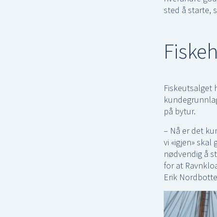
sted å starte, s
Fiskeh
Fiskeutsalget h
kundegrunnlag.
på bytur.
– Nå er det ku
vi «igjen» skal
nødvendig å sty
for at Ravnkloa
Erik Nordbotte