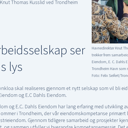
 Knut Thomas Kusslid ved Trondheim
beidsselskap ser
Havnedirektør Knut Th
trekker frem samarbe
s lys
Eiendom, E. C. Dahls
Trondheim Havn som nø
Foto: Felix Seifert/Tr
avnkloa skal realiseres gjennom et nytt selskap som vil bli e
Eiendom og E.C Dahls Eiendom.
om og E.C. Dahls Eiendom har lang erfaring med utvikling a
ommer i Trondheim, der vår eiendomskompetanse primært l
strieiendom. Gjennom tidligere samarbeid og prosjekter kjen
, og sammen utfyller vi hverandre kompetansemessig. Det er