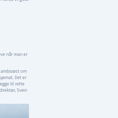
eve når man er
g ambisiøst om
sjømat. Det er
gge til rette
direktør, Svein