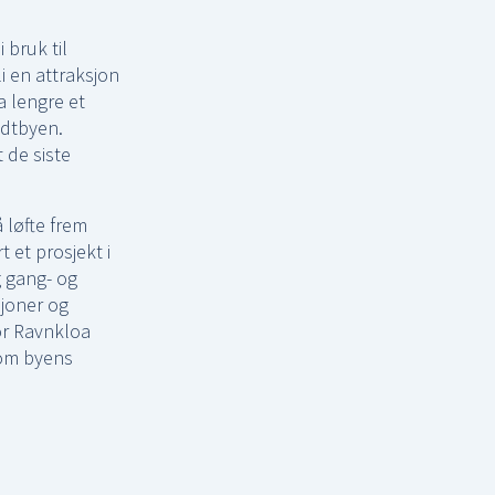
 bruk til
i en attraksjon
a lengre et
idtbyen.
 de siste
 løfte frem
 et prosjekt i
g gang- og
sjoner og
or Ravnkloa
som byens