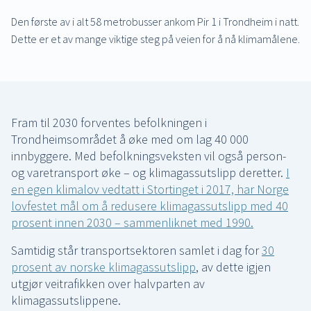
Den første av i alt 58 metrobusser ankom Pir 1 i Trondheim i natt.
Dette er et av mange viktige steg på veien for å nå klimamålene.
Fram til 2030 forventes befolkningen i
Trondheimsområdet å øke med om lag 40 000
innbyggere. Med befolkningsveksten vil også person-
og varetransport øke – og klimagassutslipp deretter.
I
en egen klimalov vedtatt i Stortinget i 2017, har Norge
lovfestet mål om å redusere klimagassutslipp med 40
prosent innen 2030 – sammenliknet med 1990.
Samtidig står transportsektoren samlet i dag for
30
prosent av norske klimagassutslipp
, av dette igjen
utgjør veitrafikken over halvparten av
klimagassutslippene.