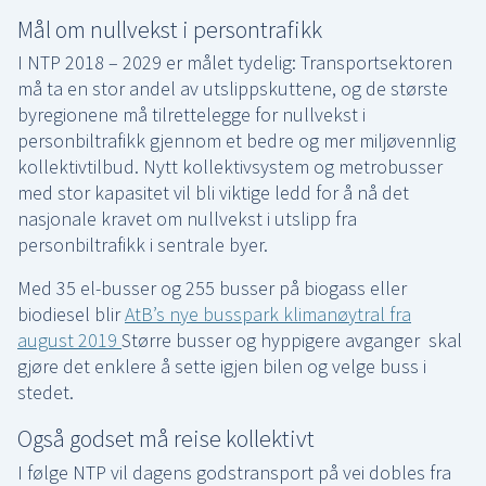
Mål om nullvekst i persontrafikk
I NTP 2018 – 2029 er målet tydelig: Transportsektoren
må ta en stor andel av utslippskuttene, og de største
byregionene må tilrettelegge for nullvekst i
personbiltrafikk gjennom et bedre og mer miljøvennlig
kollektivtilbud. Nytt kollektivsystem og metrobusser
med stor kapasitet vil bli viktige ledd for å nå det
nasjonale kravet om nullvekst i utslipp fra
personbiltrafikk i sentrale byer.
Med 35 el-busser og 255 busser på biogass eller
biodiesel blir
AtB’s nye busspark klimanøytral fra
august 2019
Større busser og hyppigere avganger skal
gjøre det enklere å sette igjen bilen og velge buss i
stedet.
Også godset må reise kollektivt
I følge NTP vil dagens godstransport på vei dobles fra